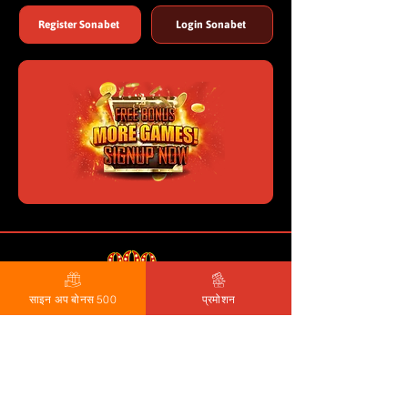
Register Sonabet
Login Sonabet
साइन अप बोनस 500
प्रमोशन