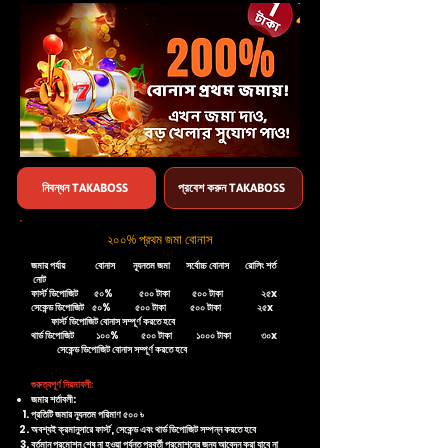
নিবন্ধন TAKABOSS
প্রবেশ করুন TAKABOSS
২০০% প্রথম জমা বোনাস
জমার পর্যায় বোনাস ন্যূনতম জমা সর্বোচ্চ বোনাস রোলিং শর্ত
নোট
ফার্স্ট ডিপোজিট ৫০% ৫০০ টাকা ৫০০ টাকা ২৫x
সেকেন্ড ডিপোজিট ৫০% ৫০০ টাকা ৫০০ টাকা ২৫x
ফার্স্ট ডিপোজিট বোনাস সম্পূর্ণ করতে হবে
থার্ড ডিপোজিট ১০০% ৫০০ টাকা ১০০০ টাকা ৩০x
সেকেন্ড ডিপোজিট বোনাস সম্পূর্ণ করতে হবে
গুরুত্বপূর্ণ নিয়মাবলী:
জমার শর্তাবলী:
প্রতিটি জমার ন্যূনতম পরিমাণ ৫০০ ৳
অবশ্যই ক্রমানুসারে ফার্স্ট, সেকেন্ড এবং থার্ড ডিপোজিট সম্পন্ন করতে হবে
বর্তমান প্রমোশন শেষ না হওয়া পর্যন্ত পরবর্তী প্রমোশনের জন্য আবেদন করা যাবে না