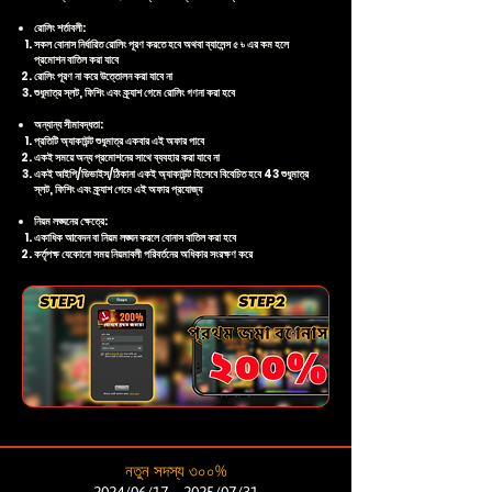
রোলিং শর্তাবলী:
সকল বোনাস নির্ধারিত রোলিং পূরণ করতে হবে অথবা ব্যালেন্স ৫ ৳ এর কম হলে
প্রমোশন বাতিল করা যাবে
রোলিং পূরণ না করে উত্তোলন করা যাবে না
শুধুমাত্র স্লট, ফিশিং এবং ক্র্যাশ গেমে রোলিং গণনা করা হবে
অন্যান্য সীমাবদ্ধতা:
প্রতিটি অ্যাকাউন্ট শুধুমাত্র একবার এই অফার পাবে
একই সময়ে অন্য প্রমোশনের সাথে ব্যবহার করা যাবে না
একই আইপি/ডিভাইস/ঠিকানা একই অ্যাকাউন্ট হিসেবে বিবেচিত হবে 43 শুধুমাত্র
স্লট, ফিশিং এবং ক্র্যাশ গেমে এই অফার প্রযোজ্য
নিয়ম লঙ্ঘনের ক্ষেত্রে:
একাধিক আবেদন বা নিয়ম লঙ্ঘন করলে বোনাস বাতিল করা হবে
কর্তৃপক্ষ যেকোনো সময় নিয়মাবলী পরিবর্তনের অধিকার সংরক্ষণ করে
নতুন সদস্য ৩০০%